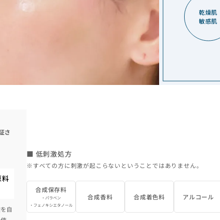
乾燥肌
敏感肌
証さ
■ 低刺激処方
※すべての方に刺激が起こらないということではありません。
原料
合成保存料
合成香料
合成着色料
アルコール
・パラベン
・フェノキシエタノール
験を自
み使