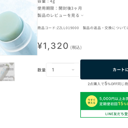
容量：4g
使用期限：開封後3ヶ月
製品のレビューを見る
商品コード:ZZLL019000 製品の返品・交換について
¥1,320
(税込)
カート
数量
5
点購入で
同じ
2
%OFF