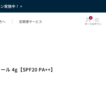
ーン実施中！ >
0
方へ
定期便サービス
カート
ログイン
 4g【SPF20 PA++】