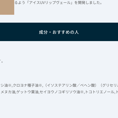
るよう「アイスUVリップヴェール」を開発しました。
成分・おすすめの人
す。
ヒマシ油※,クロヨナ種子油※,（イソステアリン酸／ベヘン酸）（グリセ
コメヌカ油,ゲットウ葉油,セイヨウノコギリソウ油※,トコトリエノール,