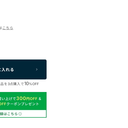
は
こちら
に入れる
10
商品を
点購入で
3
%OFF