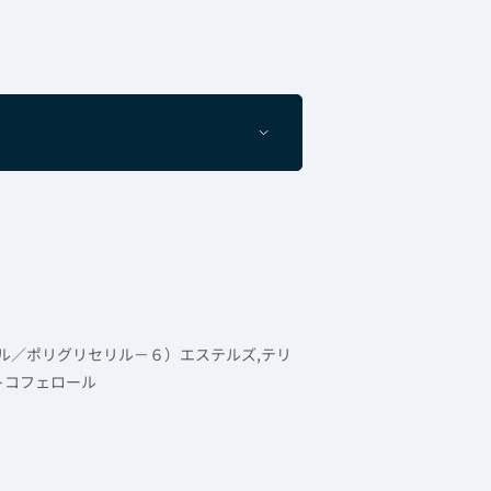
リル／ポリグリセリル－６）エステルズ,テリ
トコフェロール