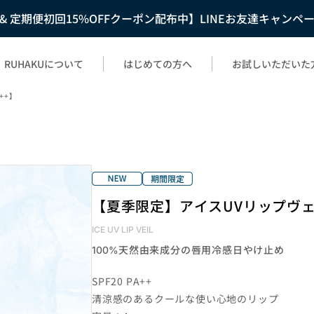
F & 定期便初回15%OFFクーポン配布中】LINEお友達キャンペ
RUHAKUについて
はじめての方へ
お試しいただいた
++】
【夏季限定】アイスUVリップヴェール
ICE UV LIP VEIL
天然由来成分の唇用冷感日やけ止め
100%
SPF20 PA++
清涼感のあるクールな使い心地のリップ