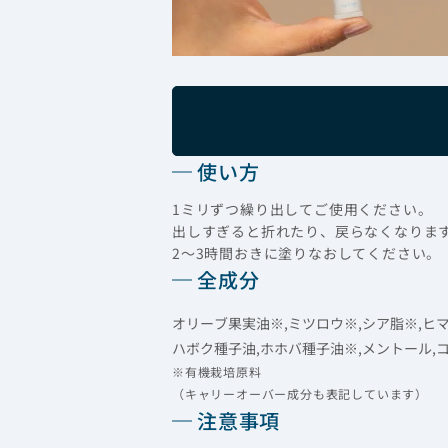
使い方
1ミリずつ繰り出してご使用ください。
出しすぎると折れたり、戻らなくなりま
2～3時間おきに塗りなおしてください。
全成分
オリーブ果実油※,ミツロウ※,シア脂※,
ハボク種子油,ホホバ種子油※,メントール,
※有機栽培原料
（キャリーオーバー成分も表記しています）
注意事項