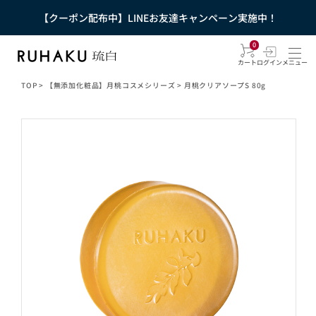
【クーポン配布中】LINEお友達キャンペーン実施中！
0
カート
ログイン
メニュー
TOP
>
【無添加化粧品】月桃コスメシリーズ
>
月桃クリアソープS 80g