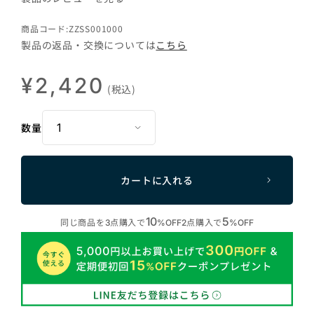
商品コード:ZZSS001000
製品の返品・交換については
こちら
¥2,420
(税込)
数量
カートに入れる
10
5
同じ商品を
点購入で
点購入で
3
%OFF
2
%OFF