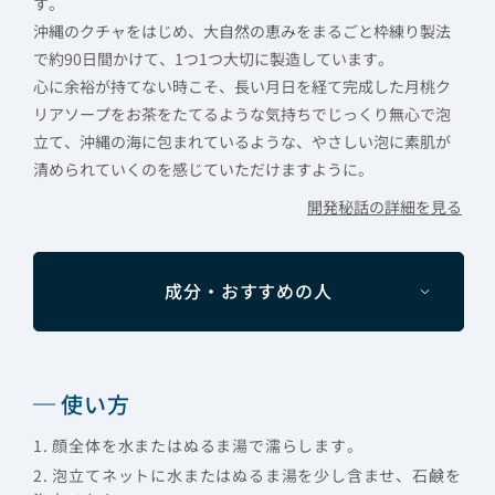
す。
沖縄のクチャをはじめ、大自然の恵みをまるごと枠練り製法
で約90日間かけて、1つ1つ大切に製造しています。
心に余裕が持てない時こそ、長い月日を経て完成した月桃ク
リアソープをお茶をたてるような気持ちでじっくり無心で泡
立て、沖縄の海に包まれているような、やさしい泡に素肌が
清められていくのを感じていただけますように。
開発秘話の詳細を見る
成分・おすすめの人
使い方
1. 顔全体を水またはぬるま湯で濡らします。
2. 泡立てネットに水またはぬるま湯を少し含ませ、石鹸を