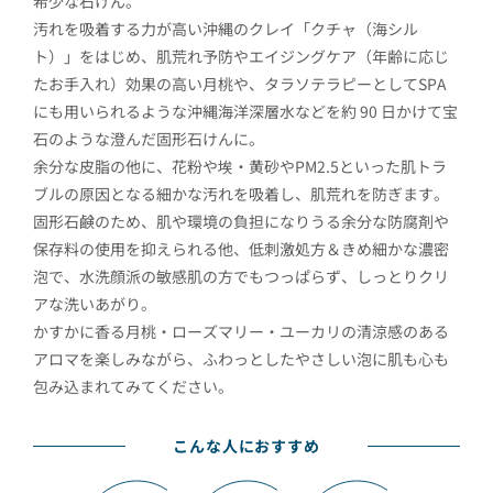
希少な石けん。
汚れを吸着する力が高い沖縄のクレイ「クチャ（海シル
ト）」をはじめ、肌荒れ予防やエイジングケア（年齢に応じ
たお手入れ）効果の高い月桃や、タラソテラピーとしてSPA
にも用いられるような沖縄海洋深層水などを約 90 日かけて宝
石のような澄んだ固形石けんに。
余分な皮脂の他に、花粉や埃・黄砂やPM2.5といった肌トラ
ブルの原因となる細かな汚れを吸着し、肌荒れを防ぎます。
固形石鹸のため、肌や環境の負担になりうる余分な防腐剤や
保存料の使用を抑えられる他、低刺激処方＆きめ細かな濃密
泡で、水洗顔派の敏感肌の方でもつっぱらず、しっとりクリ
アな洗いあがり。
かすかに香る月桃・ローズマリー・ユーカリの清涼感のある
アロマを楽しみながら、ふわっとしたやさしい泡に肌も心も
包み込まれてみてください。
こんな人におすすめ