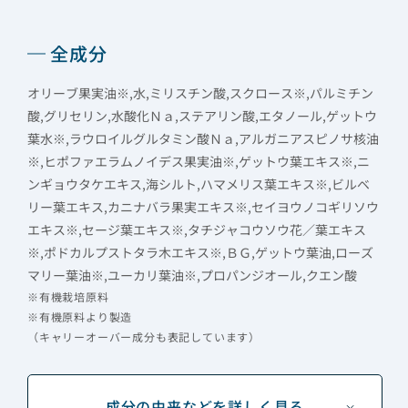
全成分
オリーブ果実油※,水,ミリスチン酸,スクロース※,パルミチン
酸,グリセリン,水酸化Ｎａ,ステアリン酸,エタノール,ゲットウ
葉水※,ラウロイルグルタミン酸Ｎａ,アルガニアスピノサ核油
※,ヒポファエラムノイデス果実油※,ゲットウ葉エキス※,ニ
ンギョウタケエキス,海シルト,ハマメリス葉エキス※,ビルベ
リー葉エキス,カニナバラ果実エキス※,セイヨウノコギリソウ
エキス※,セージ葉エキス※,タチジャコウソウ花／葉エキス
※,ポドカルプストタラ木エキス※,ＢＧ,ゲットウ葉油,ローズ
マリー葉油※,ユーカリ葉油※,プロパンジオール,クエン酸
※有機栽培原料
※有機原料より製造
（キャリーオーバー成分も表記しています）
成分の由来などを詳しく見る