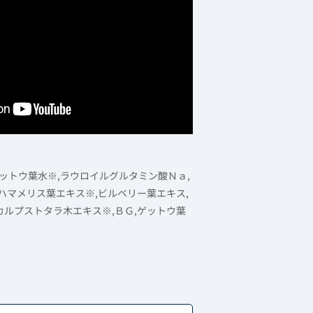
ゲットウ葉水※,ラウロイルグルタミン酸Ｎａ,
ハマメリス葉エキス※,ビルベリー葉エキス,
カルプストタラ木エキス※,ＢＧ,ゲットウ葉