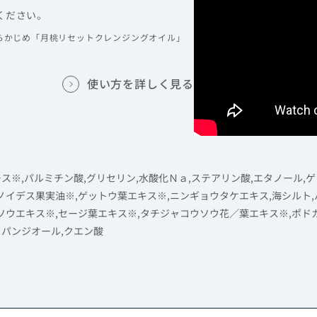
ください。
らかじめ「月桃リセットクレンジングオイル」
使い方を詳しく見る
ース※,パルミチン酸,グリセリン,水酸化Ｎａ,ステアリン酸,エタノール,
イデス果実油※,ゲットウ葉エキス※,ニンギョウタケエキス,海シルト,
ソウエキス※,セージ葉エキス※,タチジャコウソウ花／葉エキス※,ポド
ロパンジオール,クエン酸