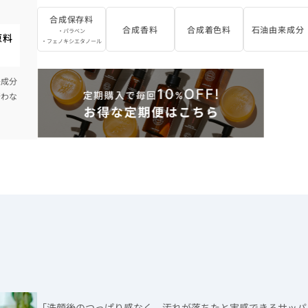
合成保存料
合成香料
合成着色料
石油由来成分
・パラベン
原料
・フェノキシエタノール
来成分
行わな
「洗顔後のつっぱり感なく、汚れが落ちたと実感できるサッパ