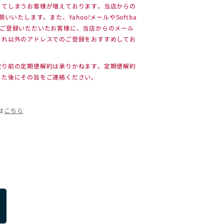
きてしまうお客様が増えております。当店からの
願いいたします。また、Yahoo!メールやSoftba
com）でご登録いただいたお客様に、当店からのメール
それ以外のアドレスでのご登録をおすすめしてお
取り前の定期便解約は承りかねます。定期便解約
った後にその旨をご連絡ください。
は
こちら