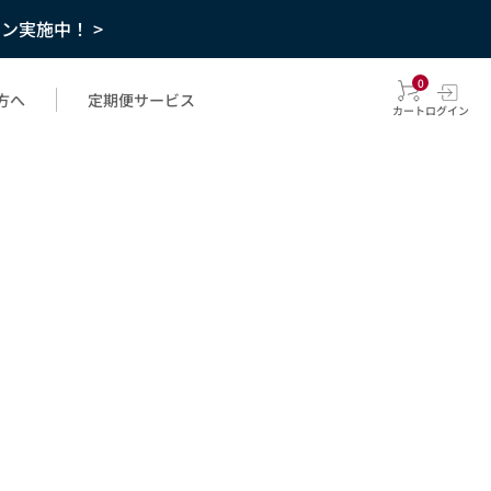
ーン実施中！ >
0
方へ
定期便サービス
カート
ログイン