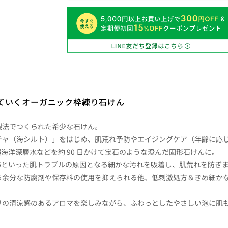
ていくオーガニック枠練り石けん
製法でつくられた希少な石けん。
チャ（海シルト）」をはじめ、肌荒れ予防やエイジングケア（年齢に応
海洋深層水などを約 90 日かけて宝石のような澄んだ固形石けんに。
.5といった肌トラブルの原因となる細かな汚れを吸着し、肌荒れを防ぎ
る余分な防腐剤や保存料の使用を抑えられる他、低刺激処方＆きめ細かな
リの清涼感のあるアロマを楽しみながら、ふわっとしたやさしい泡に肌