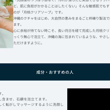
ど、肌に負担がかかることはしたくない」そんな敏感肌でもす
のが「月桃クリアソープ」です。
沖縄のクチャをはじめ、大自然の恵みをまるごと枠練り製法で約
ます。
心に余裕が持てない時こそ、長い月日を経て完成した月桃クリ
っくり無心で泡立て、沖縄の海に包まれているような、やさし
ただけますように。
成分・おすすめの人
す。
少し含ませ、石鹸を泡立てます。
さしく転がしマッサージするように洗顔し