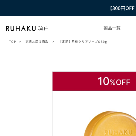
【300円OF
製品一覧
TOP
>
定期お届け商品
>
【定期】月桃クリアソープS 80g