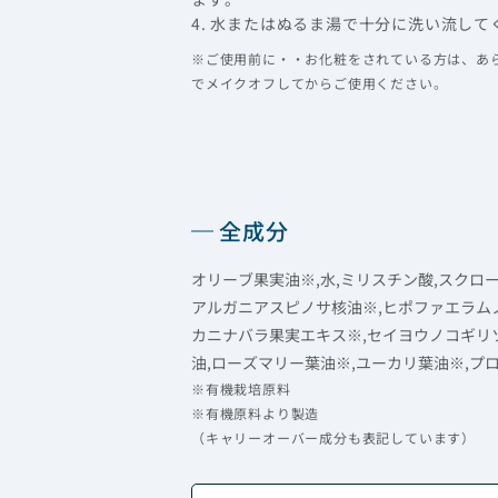
4. 水またはぬるま湯で十分に洗い流して
※ご使用前に・・お化粧をされている方は、あ
でメイクオフしてからご使用ください。
全成分
オリーブ果実油※,水,ミリスチン酸,スクロ
アルガニアスピノサ核油※,ヒポファエラムノ
カニナバラ果実エキス※,セイヨウノコギリ
油,ローズマリー葉油※,ユーカリ葉油※,プ
※有機栽培原料
※有機原料より製造
（キャリーオーバー成分も表記しています）