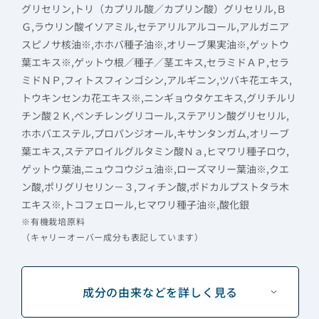
グリセリン,トリ（カプリル酸／カプリン酸）グリセリル,Ｂ
Ｇ,ラウリン酸イソアミル,セテアリルアルコール,アルガニア
スピノサ核油※,ホホバ種子油※,オリーブ果実油※,ゲットウ
葉エキス※,ゲットウ根／種子／茎エキス,セラミドＡＰ,セラ
ミドＮＰ,フィトスフィンゴシン,アルギニン,ツバキ花エキス,
トウキンセンカ花エキス※,ニンギョウタケエキス,グリチルリ
チン酸２Ｋ,ペンチレングリコール,ステアリン酸グリセリル,
ホホバエステル,プロパンジオール,キサンタンガム,オリーブ
葉エキス,ステアロイルグルタミン酸Ｎａ,ヒマワリ種子ロウ,
ゲットウ葉油,ニュウコウジュ油※,ローズマリー葉油※,クエ
ン酸,ポリグリセリン－３,フィチン酸,ポドカルプストタラ木
エキス※,トコフェロール,ヒマワリ種子油※,酸化銀
※有機栽培原料
（キャリーオーバー成分も表記しています）
成分の由来などを詳しく見る