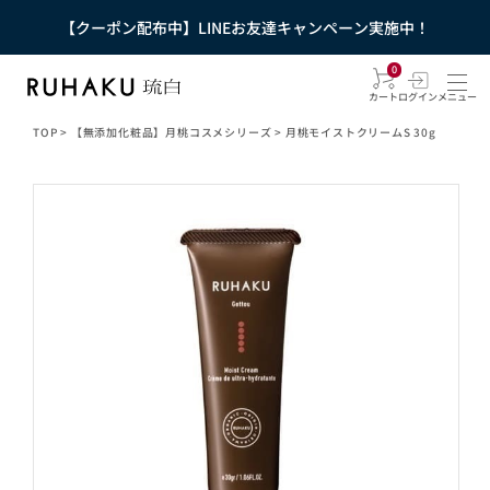
【クーポン配布中】LINEお友達キャンペーン実施中！
0
カート
ログイン
メニュー
TOP
>
【無添加化粧品】月桃コスメシリーズ
>
月桃モイストクリームS 30g