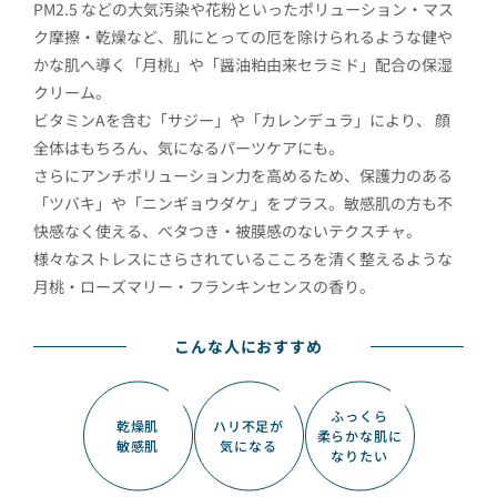
PM2.5 などの大気汚染や花粉といったポリューション・マス
ク摩擦・乾燥など、肌にとっての厄を除けられるような健や
かな肌へ導く「月桃」や「醤油粕由来セラミド」配合の保湿
クリーム。
ビタミンAを含む「サジー」や「カレンデュラ」により、 顔
全体はもちろん、気になるパーツケアにも。
さらにアンチポリューション力を高めるため、保護力のある
「ツバキ」や「ニンギョウダケ」をプラス。敏感肌の方も不
快感なく使える、べタつき・被膜感のないテクスチャ。
様々なストレスにさらされているこころを清く整えるような
月桃・ローズマリー・フランキンセンスの香り。
こんな人におすすめ
ふっくら
乾燥肌
ハリ不足が
柔らかな肌に
敏感肌
気になる
なりたい