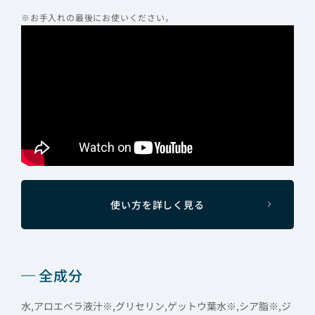
※お手入れの最後にお使いください。
使い方を詳しく見る
全成分
水,アロエベラ液汁※,グリセリン,ゲットウ葉水※,シア脂※,ジ