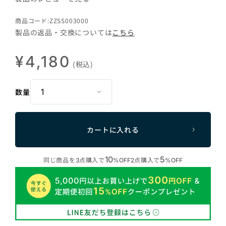
商品コード:ZZSS003000
製品の返品・交換については
こちら
¥4,180
(税込)
数量
カートに入れる
10
5
同じ商品を
点購入で
点購入で
3
%OFF
2
%OFF