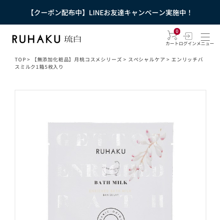
【クーポン配布中】LINEお友達キャンペーン実施中！
0
カート
ログイン
メニュー
TOP
>
【無添加化粧品】月桃コスメシリーズ
>
スペシャルケア
>
エンリッチバ
スミルク1箱5枚入り