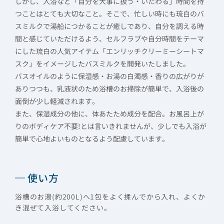
しかし、入浴など「自分を大事に扱う・いたわる」時間を持
つことはとても大切なこと。そこで、忙しい時にも琉白のバ
スミルクで湯船につかることが癒しであり、自分を調える時
間と感じていただけるよう、セルフラブや自分時間をテーマ
にした琉白の人気アイテム「エンリッチクリーミーシートマ
スク」をイメージしたバスミルクを開発いたしました。
バスオイルのように保湿感・お湯の白濁感・香りの広がりが
ありつつも、乳液状のため浴槽のお掃除が簡単で、入浴後の
面倒が少し軽減されます。
また、保湿成分の他に、体あたため成分を配合。お風呂上が
りのボディケア不要!とは言いきれませんが、少しでも入浴が
簡単で心地よいものとなるよう配慮しています。
使い方
浴槽のお湯(約200L)へ1包をよく揉んでから入れ、よくか
き混ぜて入浴してください。