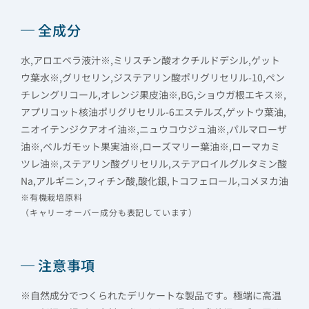
全成分
水,アロエベラ液汁※,ミリスチン酸オクチルドデシル,ゲット
ウ葉水※,グリセリン,ジステアリン酸ポリグリセリル-10,ペン
チレングリコール,オレンジ果皮油※,BG,ショウガ根エキス※,
アプリコット核油ポリグリセリル-6エステルズ,ゲットウ葉油,
ニオイテンジクアオイ油※,ニュウコウジュ油※,パルマローザ
油※,ベルガモット果実油※,ローズマリー葉油※,ローマカミ
ツレ油※,ステアリン酸グリセリル,ステアロイルグルタミン酸
Na,アルギニン,フィチン酸,酸化銀,トコフェロール,コメヌカ油
※有機栽培原料
（キャリーオーバー成分も表記しています）
注意事項
※自然成分でつくられたデリケートな製品です。極端に高温