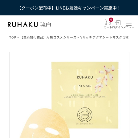
【クーポン配布中】LINEお友達キャンペーン実施中！
0
カート
ログイン
メニュー
TOP
>
【無添加化粧品】月桃コスメシリーズ
>
Vリッチアクアシートマスク 1枚