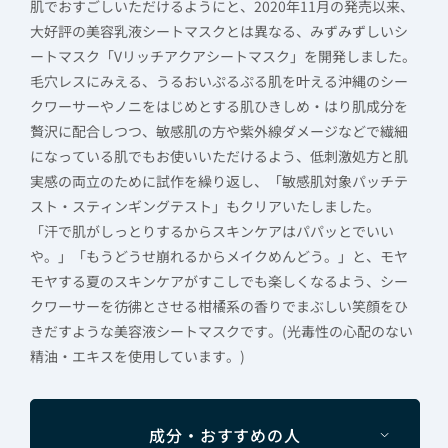
肌でおすごしいただけるようにと、2020年11月の発売以来、
大好評の美容乳液シートマスクとは異なる、みずみずしいシ
ートマスク「Vリッチアクアシートマスク」を開発しました。
毛穴レスにみえる、うるおいぷるぷる肌を叶える沖縄のシー
クワーサーやノニをはじめとする肌ひきしめ・はり肌成分を
贅沢に配合しつつ、敏感肌の方や紫外線ダメージなどで繊細
になっている肌でもお使いいただけるよう、低刺激処方と肌
実感の両立のために試作を繰り返し、「敏感肌対象パッチテ
スト・スティンギングテスト」もクリアいたしました。
「汗で肌がしっとりするからスキンケアはパパッとでいい
や。」「もうどうせ崩れるからメイクめんどう。」と、モヤ
モヤする夏のスキンケアがすこしでも楽しくなるよう、シー
クワーサーを彷彿とさせる柑橘系の香りでまぶしい笑顔をひ
きだすような美容液シートマスクです。(光毒性の心配のない
精油・エキスを使用しています。)
成分・おすすめの人