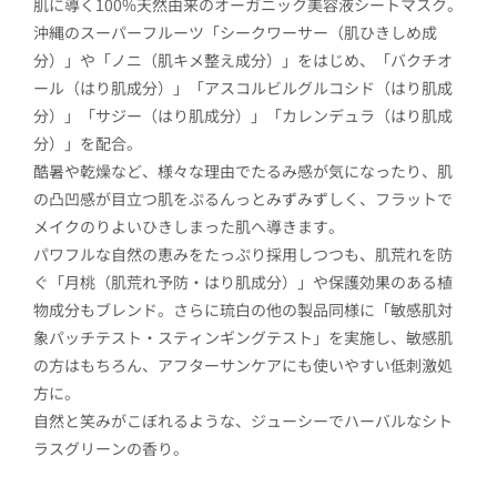
肌に導く100%天然由来のオーガニック美容液シートマスク。
沖縄のスーパーフルーツ「シークワーサー（肌ひきしめ成
分）」や「ノニ（肌キメ整え成分）」をはじめ、「バクチオ
ール（はり肌成分）」「アスコルビルグルコシド（はり肌成
分）」「サジー（はり肌成分）」「カレンデュラ（はり肌成
分）」を配合。
酷暑や乾燥など、様々な理由でたるみ感が気になったり、肌
の凸凹感が目立つ肌をぷるんっとみずみずしく、フラットで
メイクのりよいひきしまった肌へ導きます。
パワフルな自然の恵みをたっぷり採用しつつも、肌荒れを防
ぐ「月桃（肌荒れ予防・はり肌成分）」や保護効果のある植
物成分もブレンド。さらに琉白の他の製品同様に「敏感肌対
象パッチテスト・スティンギングテスト」を実施し、敏感肌
の方はもちろん、アフターサンケアにも使いやすい低刺激処
方に。
自然と笑みがこぼれるような、ジューシーでハーバルなシト
ラスグリーンの香り。