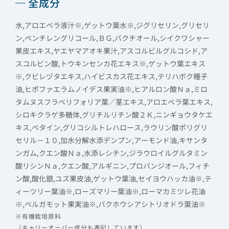
全成分
水,アロエベラ液汁※,ゲットウ葉水※,ジグリセリン,グリセリ
ン,ペンチレングリコール,ＢＧ,バクチオール,シイクワシャー
果皮エキス,ヤエヤマアオキ果汁,アスコルビルグルコシド,ア
スコルビン酸,トウキンセンカ花エキス※,ゲットウ葉エキス
※,クビレヅタエキス,ハイビスカス花エキス,テリハボク種子
油,ヒポファエラムノイデス果実油※,ヒアルロン酸Ｎａ,ミロ
タムヌスフラベリフォリア葉／茎エキス,アロエベラ葉エキス,
シロキクラゲ多糖体,グリチルリチン酸２Ｋ,ニンギョウタケエ
キス,ベタイン,グリコシルトレハロース,ラウリン酸ポリグリ
セリル－１０,加水分解水添デンプン,アーモンド油,キサンタ
ンガム,クエン酸Ｎａ,水添レシチン,ジラウロイルグルタミン
酸リシンＮａ,クエン酸,アルギニン,プロパンジオール,フィチ
ン酸,酸化銀,ユズ果皮油,ゲットウ葉油,セイヨウハッカ油※,テ
ィーツリー葉油※,ローズマリー葉油※,ローマカミツレ花油
※,ベルガモット果実油※,バクホウシアシトリオドラ葉油※
※有機栽培原料
（キャリーオーバー成分も表記しています）