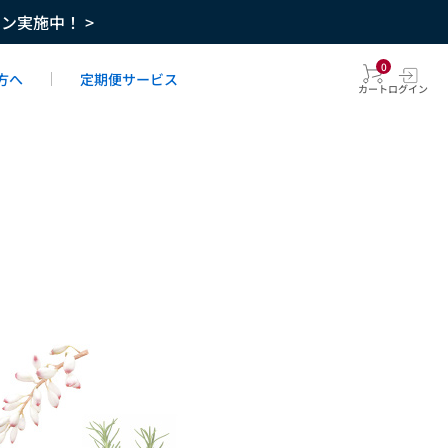
ーン実施中！ >
0
方へ
定期便サービス
カート
ログイン