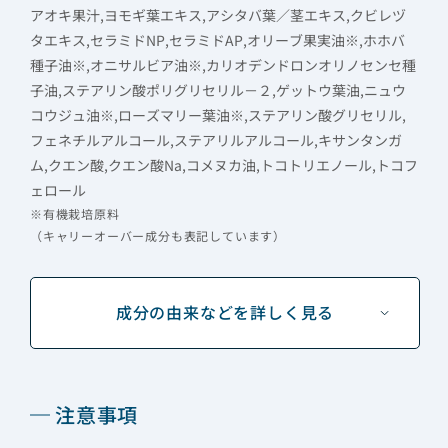
アオキ果汁,ヨモギ葉エキス,アシタバ葉／茎エキス,クビレヅ
タエキス,セラミドNP,セラミドAP,オリーブ果実油※,ホホバ
種子油※,オニサルビア油※,カリオデンドロンオリノセンセ種
子油,ステアリン酸ポリグリセリル－２,ゲットウ葉油,ニュウ
コウジュ油※,ローズマリー葉油※,ステアリン酸グリセリル,
フェネチルアルコール,ステアリルアルコール,キサンタンガ
ム,クエン酸,クエン酸Na,コメヌカ油,トコトリエノール,トコフ
ェロール
※有機栽培原料
（キャリーオーバー成分も表記しています）
成分の由来などを詳しく見る
注意事項