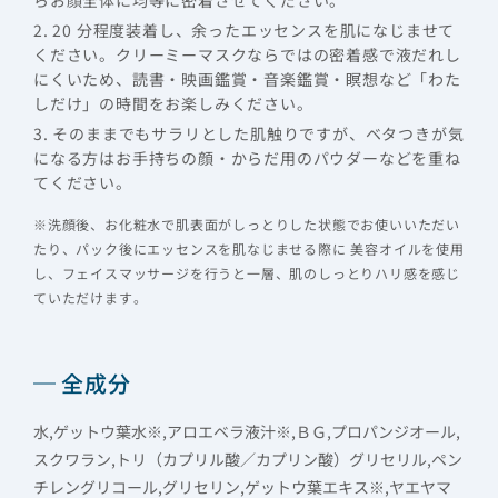
2. 20 分程度装着し、余ったエッセンスを肌になじませて
ください。クリーミーマスクならではの密着感で液だれし
にくいため、読書・映画鑑賞・音楽鑑賞・瞑想など「わた
しだけ」の時間をお楽しみください。
3. そのままでもサラリとした肌触りですが、ベタつきが気
になる方はお手持ちの顔・からだ用のパウダーなどを重ね
てください。
※洗顔後、お化粧水で肌表面がしっとりした状態でお使いいただい
たり、パック後にエッセンスを肌なじませる際に 美容オイルを使用
し、フェイスマッサージを行うと一層、肌のしっとりハリ感を感じ
ていただけます。
全成分
水,ゲットウ葉水※,アロエベラ液汁※,ＢＧ,プロパンジオール,
スクワラン,トリ（カプリル酸／カプリン酸）グリセリル,ペン
チレングリコール,グリセリン,ゲットウ葉エキス※,ヤエヤマ