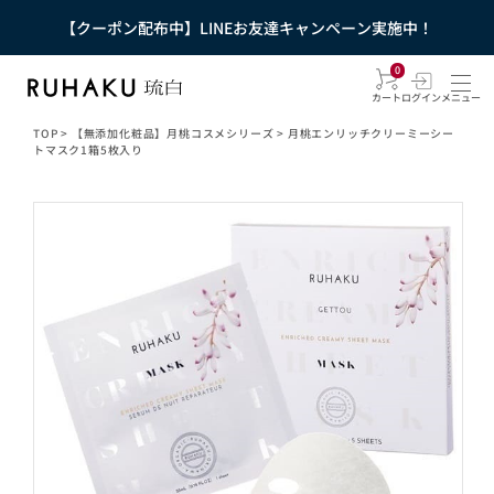
【クーポン配布中】LINEお友達キャンペーン実施中！
0
カート
ログイン
メニュー
TOP
>
【無添加化粧品】月桃コスメシリーズ
>
月桃エンリッチクリーミーシー
トマスク1箱5枚入り