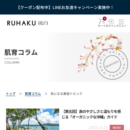
【クーポン配布中】LINEお友達キャンペーン実施中！
0
カート
ログイン
メニュー
肌育コラム
COLUMN
トップ
＞
肌育コラム
＞
気になる美容トピック
【第五回】島のやさしさと温もりを感
じる「オーガニックな沖縄」ガイド
2023.12.29
NEW!