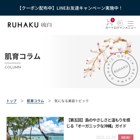
【クーポン配布中】LINEお友達キャンペーン実施中！
0
カート
ログイン
メニュー
肌育コラム
COLUMN
トップ
＞
肌育コラム
＞
気になる美容トピック
【第五回】島のやさしさと温もりを感
じる「オーガニックな沖縄」ガイド
2023.12.29
NEW!