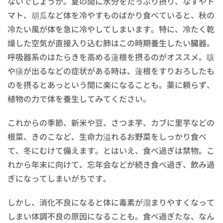
ないでしょうか。夏の間に水分をたっぷり摂り、なすやト
マト、胡瓜など体を冷やすものばかり食べていると、秋の
冷たい風が体を急に冷やしてしまいます。特に、冷たく乾
燥した空気が直接入り込む肺はこの時期養生したい臓器。
呼吸器系のはたらきを高める蓮根を摂るのがオススメ。咳
や痰が出るなどの症状がある時は、蓮根をすりおろしたも
のを摂るとあっという間に楽になることも。薬に頼らず、
植物の力で体を養生してみてください。
これからの季節、新米や豆、さつま芋、カブに里芋などの
根菜、きのこなど、生命力溢れるお野菜をしっかり食べ
て、冬にむけて備えます。とはいえ、食べ過ぎは禁物。こ
れから年末に向けて、忘年会などが続き食べ過ぎ、飲み過
ぎになってしまいがちです。
しかし、消化不良になると体に毒素が溜まりやすくなって
しまい体調不良の原因になることも。食べ過ぎたな、なん