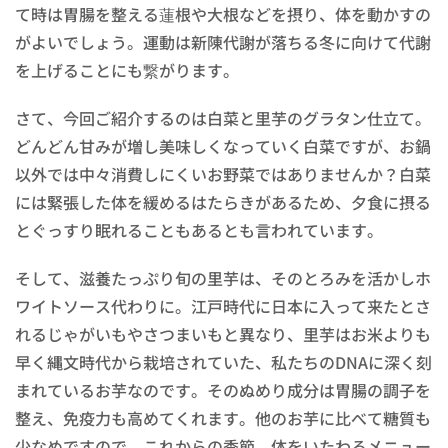
て時は胃腸を整える蓮根や大根などを摂り、体を動かすの
がよいでしょう。運動は新陳代謝が落ちる冬に向けて代謝
を上げることにも繋がります。
さて、今回ご紹介するのは白菜と里芋のグラタン仕立て。
どんどん甘みが増し美味しくなっていく白菜ですが、お鍋
以外では中々消費しにくいお野菜ではありませんか？白菜
には緊張した体を緩めるはたらきがあるため、夕食に摂る
とぐっすり眠れることもあるとも言われています。
そして、滋養たっぷり旬の里芋は、そのとろみを活かしホ
ワイトソース代わりに。江戸時代に日本に入って来たとさ
れるじゃがいもやさつまいもと異なり、里芋はお米よりも
早く縄文時代から栽培されていた、私たちのDNAに深く刻
まれているお芋なのです。そのぬめり成分は胃腸の調子を
整え、免疫力も高めてくれます。他のお芋に比べて糖質も
少なめですので、これからの季節、体をいたわるメニュー