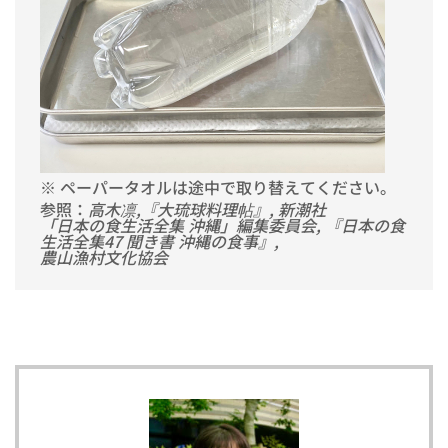
※ ペーパータオルは途中で取り替えてください。
参照：
高木凛,『大琉球料理帖』, 新潮社
「日本の食生活全集 沖縄」編集委員会, 『日本の食
生活全集47 聞き書 沖縄の食事』,
農山漁村文化協会