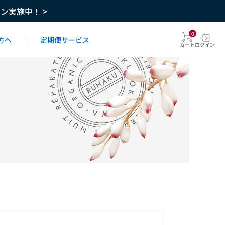
ーン実施中！ >
0
方へ
定期便サービス
カート
ログイン