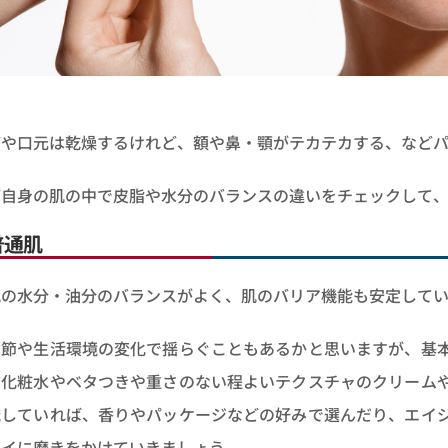
頬や口元は乾燥するけれど、額や鼻・顎がテカテカする、など
ご自身の肌の中で皮脂や水分のバランスの違いをチェックして
普通肌
肌の水分・油分のバランスがよく、肌のバリア機能も安定して
季節や生活環境の変化で揺らぐこともあるかと思いますが、基
だ化粧水やベタつきや重さのない程よいテクスチャのクリーム
識していれば、香りやパッケージなどの好みで選んだり、エイ
レイに磨きをかけていきましょう。