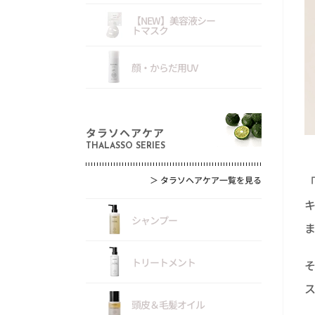
【NEW】美容液シー
トマスク
顔・からだ用UV
タラソヘアケア
THALASSO SERIES
＞
タラソヘアケア一覧を見る
シャンプー
トリートメント
頭皮＆毛髪オイル