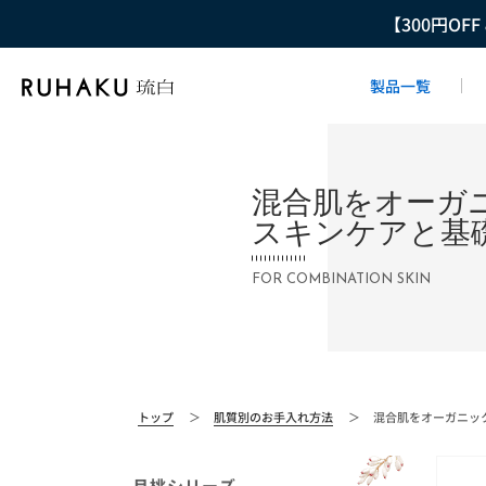
【300円OF
製品一覧
混合肌をオーガ
スキンケアと基
FOR COMBINATION SKIN
トップ
＞
肌質別のお手入れ方法
＞
混合肌をオーガニッ
月桃シリーズ